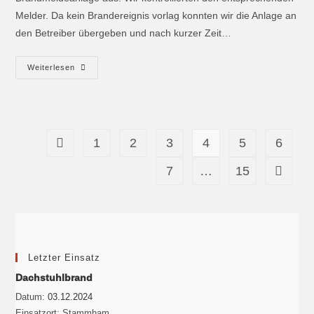
Melder. Da kein Brandereignis vorlag konnten wir die Anlage an
den Betreiber übergeben und nach kurzer Zeit…
Weiterlesen
1
2
3
4
5
6
7
…
15
Letzter Einsatz
Dachstuhlbrand
Datum:
03.12.2024
Einsatzort:
Stammham