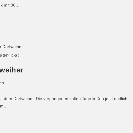
ck mit 86…
SONY DSC
fweiher
017
auf dem Dorfweiher. Die vergangenen kalten Tage ließen jetzt endlich
dem…