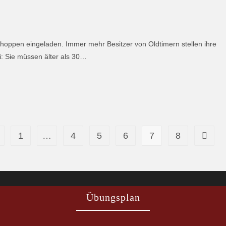
oppen eingeladen. Immer mehr Besitzer von Oldtimern stellen ihre
: Sie müssen älter als 30…
1
…
4
5
6
7
8
Übungsplan