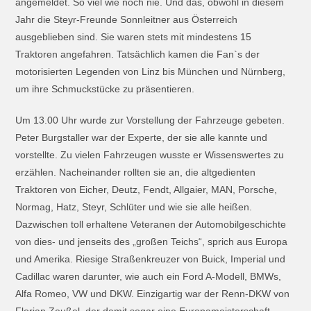
angemeldet. So viel wie noch nie. Und das, obwohl in diesem
Jahr die Steyr-Freunde Sonnleitner aus Österreich
ausgeblieben sind. Sie waren stets mit mindestens 15
Traktoren angefahren. Tatsächlich kamen die Fan`s der
motorisierten Legenden von Linz bis München und Nürnberg,
um ihre Schmuckstücke zu präsentieren.
Um 13.00 Uhr wurde zur Vorstellung der Fahrzeuge gebeten.
Peter Burgstaller war der Experte, der sie alle kannte und
vorstellte. Zu vielen Fahrzeugen wusste er Wissenswertes zu
erzählen. Nacheinander rollten sie an, die altgedienten
Traktoren von Eicher, Deutz, Fendt, Allgaier, MAN, Porsche,
Normag, Hatz, Steyr, Schlüter und wie sie alle heißen.
Dazwischen toll erhaltene Veteranen der Automobilgeschichte
von dies- und jenseits des „großen Teichs“, sprich aus Europa
und Amerika. Riesige Straßenkreuzer von Buick, Imperial und
Cadillac waren darunter, wie auch ein Ford A-Modell, BMWs,
Alfa Romeo, VW und DKW. Einzigartig war der Renn-DKW von
Florian Zeußel, der damit sogar eine Europameisterschaft