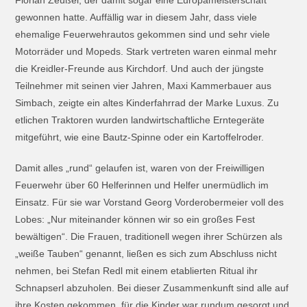
gewonnen hatte. Auffällig war in diesem Jahr, dass viele
ehemalige Feuerwehrautos gekommen sind und sehr viele
Motorräder und Mopeds. Stark vertreten waren einmal mehr
die Kreidler-Freunde aus Kirchdorf. Und auch der jüngste
Teilnehmer mit seinen vier Jahren, Maxi Kammerbauer aus
Simbach, zeigte ein altes Kinderfahrrad der Marke Luxus. Zu
etlichen Traktoren wurden landwirtschaftliche Erntegeräte
mitgeführt, wie eine Bautz-Spinne oder ein Kartoffelroder.
Damit alles „rund“ gelaufen ist, waren von der Freiwilligen
Feuerwehr über 60 Helferinnen und Helfer unermüdlich im
Einsatz. Für sie war Vorstand Georg Vorderobermeier voll des
Lobes: „Nur miteinander können wir so ein großes Fest
bewältigen“. Die Frauen, traditionell wegen ihrer Schürzen als
„weiße Tauben“ genannt, ließen es sich zum Abschluss nicht
nehmen, bei Stefan Redl mit einem etablierten Ritual ihr
Schnapserl abzuholen. Bei dieser Zusammenkunft sind alle auf
ihre Kosten gekommen, für die Kinder war rundum gesorgt und