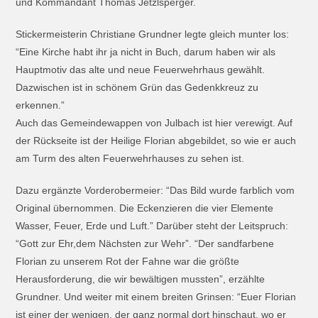
und Kommandant Thomas Jetzlsperger.
Stickermeisterin Christiane Grundner legte gleich munter los:
“Eine Kirche habt ihr ja nicht in Buch, darum haben wir als
Hauptmotiv das alte und neue Feuerwehrhaus gewählt.
Dazwischen ist in schönem Grün das Gedenkkreuz zu
erkennen.”
Auch das Gemeindewappen von Julbach ist hier verewigt. Auf
der Rückseite ist der Heilige Florian abgebildet, so wie er auch
am Turm des alten Feuerwehrhauses zu sehen ist.
Dazu ergänzte Vorderobermeier: “Das Bild wurde farblich vom
Original übernommen. Die Eckenzieren die vier Elemente
Wasser, Feuer, Erde und Luft.” Darüber steht der Leitspruch:
“Gott zur Ehr,dem Nächsten zur Wehr”. “Der sandfarbene
Florian zu unserem Rot der Fahne war die größte
Herausforderung, die wir bewältigen mussten”, erzählte
Grundner. Und weiter mit einem breiten Grinsen: “Euer Florian
ist einer der wenigen, der ganz normal dort hinschaut, wo er