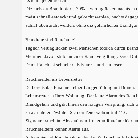
Es kann jeden treffen:
Die meisten Brandopfer – 70% – verunglücken nachts in 
meist schnell entdeckt und gelöscht werden, nachts dagege
Schlaf überrascht werden, ohne die gefährlichen Brandga
Brandtote sind Rauchtote!
Täglich verunglücken zwei Menschen tödlich durch Brände
Mehrheit davon stirbt an einer Rauchvergiftung. Zwei Drit
Denn Rauch ist schneller als Feuer – und lautloser.
Rauchmelder als Lebensretter
Da bereits das Einatmen einer Lungenfüllung mit Brandrauc
Lebensretter in Ihrer Wohnung. Der laute Alarm des Rauch
Brandgefahr und gibt Ihnen den nötigen Vorsprung, sich u
zu alarmieren. Wählen Sie den Feuerwehrnotruf 112.
Zigarettenrauch im Abstand von 1 m zum Rauchmelder und
Rauchmeldern keinen Alarm aus.
Achten Sie auf Rauchmelder, die das Prüfzeichen VdS tra