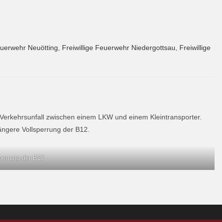
Feuerwehr Neuötting
,
Freiwillige Feuerwehr Niedergottsau
,
Freiwillige
 Verkehrsunfall zwischen einem LKW und einem Kleintransporter.
ängere Vollsperrung der B12.
perrung der B12